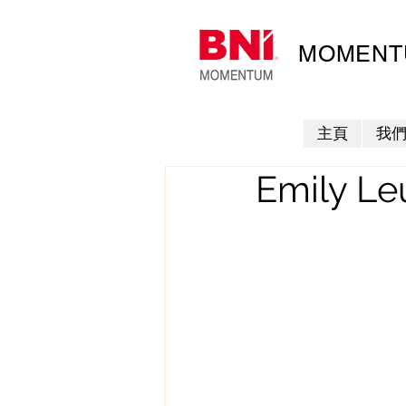
MOMENTU
主頁
我
Emily L